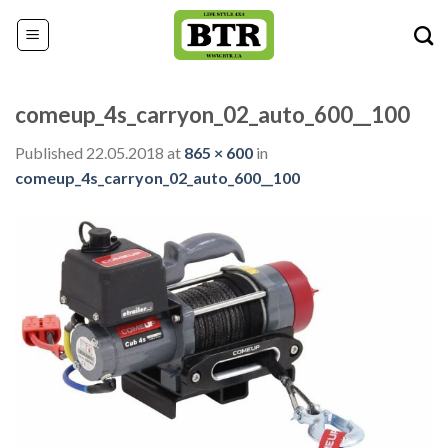
Skip
to
content
comeup_4s_carryon_02_auto_600__100
Published
22.05.2018
at
865 × 600
in
comeup_4s_carryon_02_auto_600__100