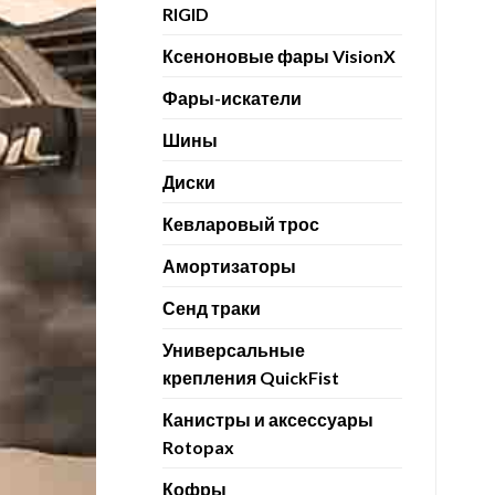
RIGID
Ксеноновые фары VisionX
Фары-искатели
Шины
Диски
Кевларовый трос
Амортизаторы
Сенд траки
Универсальные
крепления QuickFist
Канистры и аксессуары
Rotopax
Кофры