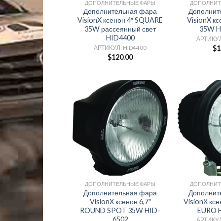
ДОПОЛНИТЕЛЬНЫЕ ФАРЫ
ДОПОЛНИТ
Дополнительная фара
Дополнит
VisionX ксенон 4″ SQUARE
VisionX к
35W рассеянный свет
35W H
HID4400
АРТИКУЛ
$
1
АРТИКУЛ: HID4400
$
120.00
ДОПОЛНИТЕЛЬНЫЕ ФАРЫ
ДОПОЛНИТ
Дополнительная фара
Дополнит
VisionX ксенон 6,7″
VisionX ксе
ROUND SPOT 35W HID-
EURO 
6502
АРТИКУЛ