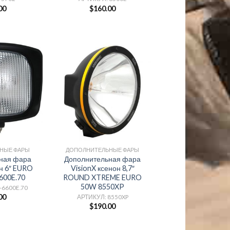
00
$
160.00
НЫЕ ФАРЫ
ДОПОЛНИТЕЛЬНЫЕ ФАРЫ
ная фара
Дополнительная фара
он 6″ EURO
VisionX ксенон 8,7″
600E.70
ROUND XTREME EURO
50W 8550XP
-6600E.70
00
АРТИКУЛ: 8550XP
$
190.00