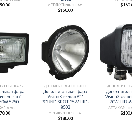
50.00
$
160.
АРТИКУЛ: HID-4500E
$
150.00
ЕЛЬНЫЕ ФАРЫ
ДОПОЛНИТЕЛЬНЫЕ ФАРЫ
ДОПОЛНИТЕЛЬ
ельная фара
Дополнительная фара
Дополнитель
ксенон 5″x7″
VisionX ксенон 8″7
VisionX ксен
50W 5750
ROUND SPOT 35W HID-
70W HID-6
8502
УЛ: 5750
АРТИКУЛ: HID
70.00
$
180.
АРТИКУЛ: HID-8502
$
180.00