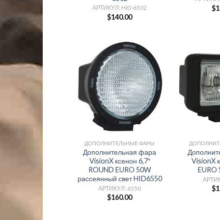
$
1
АРТИКУЛ: HID-6502
$
140.00
ДОПОЛНИТЕЛЬНЫЕ ФАРЫ
ДОПОЛНИТ
Дополнительная фара
Дополнит
VisionX ксенон 6,7″
VisionX 
ROUND EURO 50W
EURO 
рассеянный свет HID6550
АРТИК
$
1
АРТИКУЛ: 6550
$
160.00