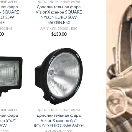
НЫЕ ФАРЫ
ДОПОЛНИТЕЛЬНЫЕ ФАРЫ
ная фара
Дополнительная фара
он SQUARE
VisionX ксенон SQUARE
RO 35W
NYLON EURO 50W
N.E
5500SN.E50
500SN.E
АРТИКУЛ: 5500SN.E50
00
$
130.00
НЫЕ ФАРЫ
ДОПОЛНИТЕЛЬНЫЕ ФАРЫ
ная фара
Дополнительная фара
он 5″x7″
VisionX ксенон 6,7″
35W
ROUND EURO 35W 6500E
 5702
АРТИКУЛ: 6500E