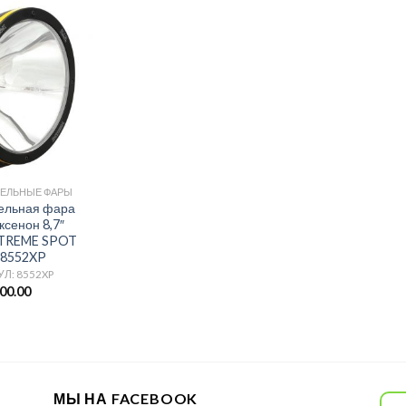
ЕЛЬНЫЕ ФАРЫ
ельная фара
ксенон 8,7″
TREME SPOT
8552XP
Л: 8552XP
00.00
МЫ НА FACEBOOK