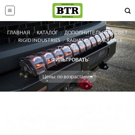
Skip
to
content
ГЛАВНАЯ
КАТАЛОГ
ДОПОЛНИТЕЛЬНЫЙ СВЕТ
/
/
RIGID INDUSTRIES
RADIANCE
RADIANCE
/
/
/
CURVED
ФИЛЬТРОВАТЬ