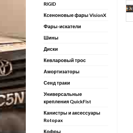
RIGID
Ксеноновые фары VisionX
Фары-искатели
Шины
Диски
Кевларовый трос
Амортизаторы
Сенд траки
Универсальные
крепления QuickFist
Канистры и аксессуары
Rotopax
Кофры