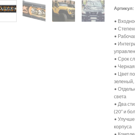
Артикул:
• Входно
• Степен
• Рабоча
• Интегр
управле
• Срок с
• Черная
• Цвет по
зеленый,
• Отдель
света
• Два ст
(20” и бо
• Улучше
корпуса
• Компле