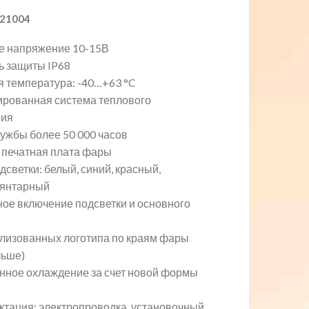
21004
е напряжение 10-15В
ь защиты IP68
я температура: -40…+63 °C
ированная система теплового
ния
лужбы более 50 000 часов
 печатная плата фары
дсветки: белый, синий, красный,
 янтарный
ное включение подсветки и основного
илизованных логотипа по краям фары
льше)
нное охлаждение за счет новой формы
ктация: электропроводка, установочный