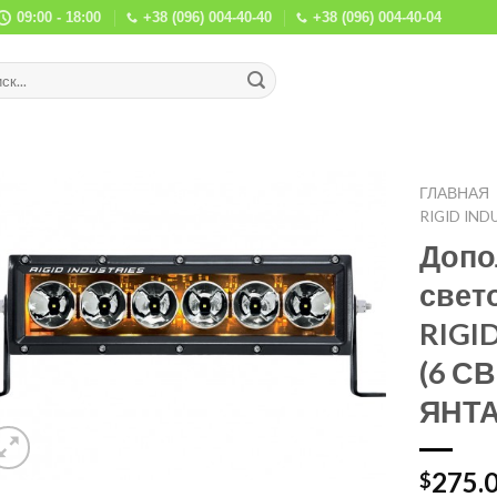
09:00 - 18:00
+38 (096) 004-40-40
+38 (096) 004-40-04
ГЛАВНАЯ
RIGID IND
Допо
свет
RIGI
(6 С
ЯНТ
275.
$