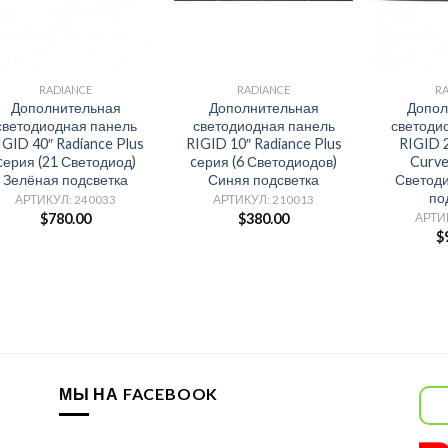
RADIANCE
RADIANCE
R
Дополнительная
Дополнительная
Допол
светодиодная панель
светодиодная панель
светоди
IGID 40″ Radiance Plus
RIGID 10″ Radiance Plus
RIGID 2
cерия (21 Светодиод)
cерия (6 Светодиодов)
Curve
Зелёная подсветка
Синяя подсветка
Светоди
по
АРТИКУЛ: 240033
АРТИКУЛ: 210013
$
780.00
$
380.00
АРТИ
$
МЫ НА FACEBOOK