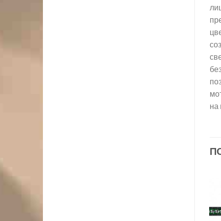
лиц
пре
цв
со
св
бе
по
мот
на
П