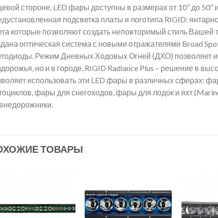
евой стороне. LED фары доступны в размерах от 10” до 50” 
дустановленная подсветка платы и логотипа RIGID: янтарного
ета которые позволяют создать неповторимый стиль Вашей 
здана оптическая система с новыми отражателями Broad Spo
етодиоды. Режим Дневных Ходовых Огней (ДХО) позволяет ис
здорожья, но и в городе. RIGID Radiance Plus – решение в в
зволяет использовать эти LED фары в различных сферах: фа
оциклов, фары для снегоходов, фары для лодок и яхт (Marin
 внедорожники.
ОХОЖИЕ ТОВАРЫ