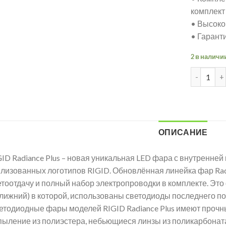
комплект
• Высоко
• Гаранти
2 в наличи
ОПИСАНИЕ
ID Radiance Plus – новая уникальная LED фара с внутренней
илизованных логотипов RIGID. Обновлённая линейка фар Rad
етоотдачу и полный набор электропроводки в комплекте. Эт
ближний) в которой, использованы светодиоды последнего по
етодиодные фары моделей RIGID Radiance Plus имеют проч
пыление из полиэстера, небьющиеся линзы из поликарбоната