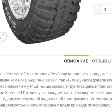
ОПИСАНИЕ
ОТЗЫВЫ 
ны Xtreme MT от компании ProComp появилась в продаже в 
емником Pro Comp Mud Terrain, так как она унаследовала вс
рессивные чем у Mud Terrain боковые грунтозацепы и трех с
не Xtreme MT отличную проходимость на бездорожье и хоро
агодаря современной радиальной конструкции протектора, 
равляемостью и низким уровнем шума при езде по асфальту.