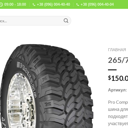
09:00 - 18:00
+38 (096) 004-40-40
+38 (096) 004-40-04
ГЛАВНАЯ
265/
150.
$
Артикул:
Pro Comp
шина для
подходят 
участвуе