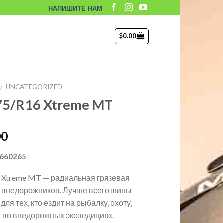
НАПИШИТЕ НАМ
$
0.00
UNCATEGORIZED
/
75/R16 Xtreme MT
00
660265
 Xtreme MT — радиальная грязевая
 внедорожников. Лучше всего шины
для тех, кто ездит на рыбалку, охоту,
т во внедорожных экспедициях.