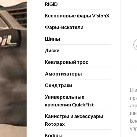
RIGID
Ксеноновые фары VisionX
Фары-искатели
Шины
Диски
Кевларовый трос
Амортизаторы
Сенд траки
Ши
Универсальные
при
крепления QuickFist
аг
ши
Канистры и аксессуары
Бл
Rotopax
уп
Кофры