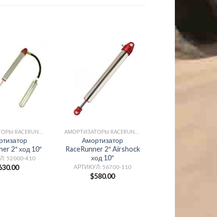
АМОРТИЗАТОРЫ RACERUNNER
АМОРТИЗАТОРЫ RACERUNNER
ртизатор
Амортизатор
er 2″ ход 10″
RaceRunner 2″ Airshock
ход 10″
Л: 52000-410
630.00
АРТИКУЛ: 56700-110
$
580.00