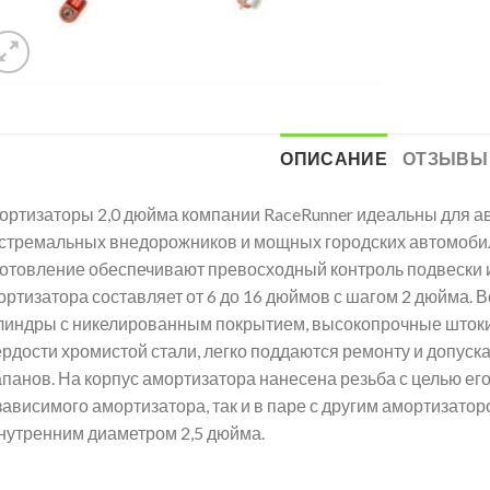
ОПИСАНИЕ
ОТЗЫВЫ 
ортизаторы 2,0 дюйма компании RaceRunner идеальны для 
экстремальных внедорожников и мощных городских автомобил
готовление обеспечивают превосходный контроль подвески и
ортизатора составляет от 6 до 16 дюймов с шагом 2 дюйма. 
линдры с никелированным покрытием, высокопрочные штоки 
ердости хромистой стали, легко поддаются ремонту и допус
апанов. На корпус амортизатора нанесена резьба с целью его
зависимого амортизатора, так и в паре с другим амортизат
внутренним диаметром 2,5 дюйма.