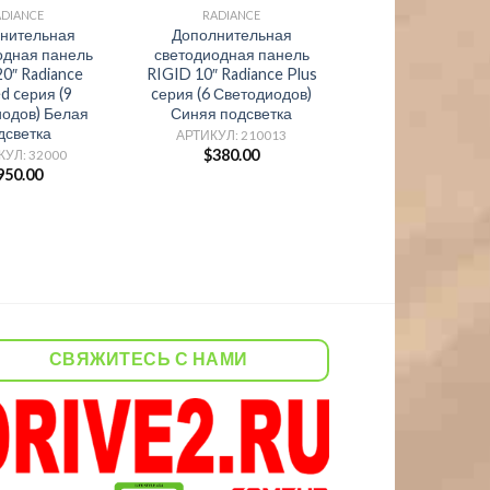
ADIANCE
RADIANCE
нительная
Дополнительная
одная панель
светодиодная панель
0″ Radiance
RIGID 10″ Radiance Plus
d cерия (9
cерия (6 Светодиодов)
одов) Белая
Синяя подсветка
дсветка
АРТИКУЛ: 210013
$
380.00
КУЛ: 32000
950.00
СВЯЖИТЕСЬ С НАМИ