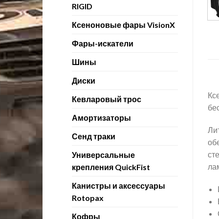
RIGID
Ксеноновые фары VisionX
Фары-искатели
Шины
Диски
Кс
Кевларовый трос
бе
Амортизаторы
Ли
Сенд траки
об
ст
Универсальные
ла
крепления QuickFist
Канистры и аксессуары
Rotopax
Кофры