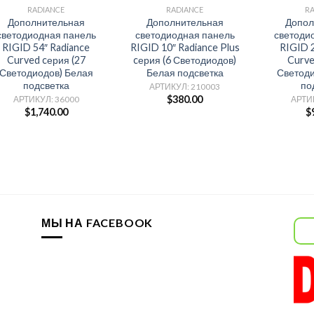
RADIANCE
RADIANCE
R
Дополнительная
Дополнительная
Допол
светодиодная панель
светодиодная панель
светоди
RIGID 54″ Radiance
RIGID 10″ Radiance Plus
RIGID 2
Curved cерия (27
cерия (6 Светодиодов)
Curve
Светодиодов) Белая
Белая подсветка
Светоди
подсветка
по
АРТИКУЛ: 210003
$
380.00
АРТИКУЛ: 36000
АРТИ
$
1,740.00
$
МЫ НА FACEBOOK