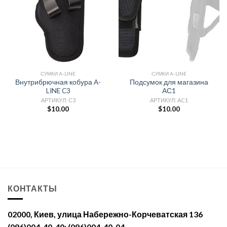
СУМКИ A-LINE
СУМКИ A-LINE
Внутрибрючная кобура A-
Подсумок для магазина
LINE C3
АС1
АРТИКУЛ: С3
АРТИКУЛ: AC1
$
10.00
$
10.00
КОНТАКТЫ
02000, Киев, улица Набережно-Корчеватская 136
(096)004-40-40; (096)004-40-04